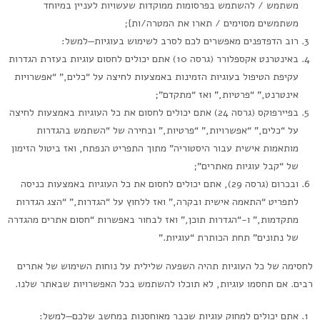
משתמש / להשתמש בפרסומות ממוקדות שעשויות לעניין במיוחד
משתמשים מסוימים / תארו את המטרה/ות};
רוב הדפדפנים מאפשרים לכם לסרב לשימוש בעוגיות—למשל:
באינטרנט אקספלורר (גרסה 10) אתם יכולים לחסום עוגיות בעזרת הגדרות
עקיפת הטיפול בעוגיות הזמינות באמצעות לחיצה על “כלים,” “אפשרויות
אינטרנט,” “פרטיות,” ואז “מתקדם”;
בפיירפוקס (גרסה 24) אתם יכולים לחסום את כל העוגיות באמצעות לחיצה
על “כלים,” “אפשרויות,” “פרטיות,” ובחירה של “השתמש בהגדרות
מותאמות אישית עבור היסטוריה” מתוך התפריט הנפתח, ואז ביטול הזימון
של “קבל עוגיות מאתרים”;
ובכרום (גרסה 29), אתם יכולים לחסום את כל העוגיות באמצעות כניסה
לתפריט “התאמה אישית ובקרה,” ואז ללחוץ על “הגדרות,” “הצג הגדרות
מתקדמות,” ו-“הגדרות תוכן,” ואז לבחור באפשרות “חסום אתרים מהגדרה
של נתונים” תחת הכותרת “עוגיות.”
לחסימה של כל העוגיות תהיה השפעה שלילית על נוחות השימוש של אתרים
רבים. אם תחסמו עוגיות, לא תוכלו להשתמש בכל האפשרויות שבאתר שלנו.
אתם יכולים למחוק עוגיות שכבר מאוחסנות במחשב שלכם—למשל: