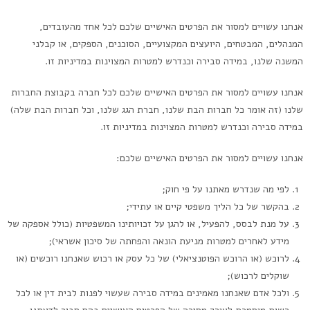
אנחנו עשויים למסור את הפרטים האישיים שלכם לכל אחד מהעובדים,
המנהלים, המבטחים, היועצים המקצועיים, הסוכנים, הספקים, או קבלני
המשנה שלנו, במידה סבירה וכנדרש למטרות המצוינות במדיניות זו.
אנחנו עשויים למסור את הפרטים האישיים שלכם לכל חברה בקבוצת החברות
שלנו (זה אומר כל חברות הבת שלנו, חברת הגג שלנו, וכל חברות הבת שלה)
במידה סבירה וכנדרש למטרות המצוינות במדיניות זו.
אנחנו עשויים למסור את הפרטים האישיים שלכם:
לפי מה שנדרש מאתנו על פי חוק;
בהקשר של כל הליך משפטי קיים או עתידי;
על מנת לבסס, להפעיל, או להגן על זכויותינו המשפטיות (כולל אספקה של
מידע לאחרים למטרות מניעת הונאה והפחתה של סיכון אשראי);
לרוכש (או הרוכש הפוטנציאלי) של כל עסק או רכוש שאנחנו רוכשים (או
שוקלים לרכוש);
ולכל אדם שאנחנו מאמינים במידה סבירה שעשוי לפנות לבית דין או לכל