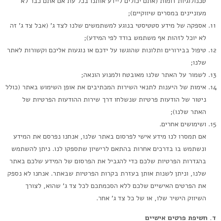
טכנולוגיות דומות (אתם יכולים ליידע אותנו בכל עת אם אתם כבר לא
מעוניינים במסרים שיווקיים);
אספקה של מידע סטטיסטי בנוגע למשתמשים שלנו לצד ג’ (אבל צד ג’ זה
לא יוכל לזהות אף משתמש בודד לפי המידע);
טיפול בבירורים ותלונות שהוגשו על ידכם או נוגעות אליכם וקשורות לאתר
שלנו;
לשמור על האתר שלנו מאובטח ולמנוע הונאה;
אימות של היענות לתנאי השירות המכתיבים את אופן השימוש באתר (כולל
ניטור של הודעות פרטיות שנשלחו דרך שירות ההודעות הפרטיות של
האתר שלנו);
ושימושים אחרים.
אם תמסרו לנו מידע אישי לפרסום באתר שלנו, אנחנו נפרסם את המידע
ונשתמש בו בדרכים אחרות בהתאם לרישיון שתספקו לנו. ניתן להשתמש
בהגדרות הפרטיות שלכם כדי להגביל את הפרסום של המידע שלכם באתר
שלנו, וניתן לשנות אותן בעזרת בקרות הפרטיות שבאתר. אנחנו לא נספק
את הפרטים האישיים שלכם ללא הסכמתכם לכל צד ג’ שהוא, לצורך
השיווק הישיר שלו, או של כל צד ג’ אחר.
ד. חשיפת פרטים אישיים