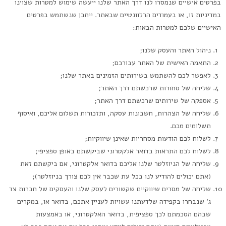
בפרטים אישיים שנמסרו לנו דרך האתר שלנו ייעשה שימוש למטרות שצוינו
במדיניות זו, או בעמודים הרלוונטיים שבאתר. ייתכן שנשתמש בפרטים
האישיים שלכם למטרות הבאות:
ניהול האתר והעסק שלנו;
התאמה האישית של האתר עבורכם;
לאפשר לכם להשתמש בשירותים הזמינים באתר שלנו;
שליחה של סחורות שרכשתם דרך האתר;
אספקה של שירותים שרכשתם דרך האתר;
שליחה של הצהרות, חשבונות עסקה, ותזכורות תשלום אליכם, ואיסוף
תשלומים מכם.
לשלוח לכם הודעות מסחריות שאינן שיווקיות;
לשלוח לכם התראות בדואר אלקטרוני שביקשתם באופן ספציפי;
שליחה של הניוזלטר שלנו אליכם בדואר אלקטרוני, אם ביקשתם זאת
(אתם יכולים להודיע לנו בכל עת שכבר אין לכם צורך בניוזלטר);
שליחה של מסרים שיווקיים שקשורים לעסק שלנו והעסקים של חברות צד
ג’ שנבחרו בקפידה שלדעתנו עשויות לעניין אתכם, בדואר או, במקרים
שבהם הסכמתם לכך ספציפית, בדואר האלקטרוני, או באמצעות