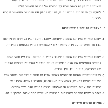
רשות מוסמכת לצורך מסירה של הפרטים האישיים בהם סביר לדעתנו
שאותו בית דין או רשות יורה על מסירה של פרטים אישיים אלה.
למעט על פי הכתוב במדיניות זו, אנו לא נספק את הפרטים האישיים שלכם
לצד ג’.
ה. העברות נתונים בינלאומיות
ייתכן שמידע שאנחנו אוספים יאוחסן, יעובד, ויועבר בין כל אחת מהמדינות
בהן אנו פועלים, על מנת לאפשר לנו להשתמש במידע בהתאם למדיניות
זו.
ייתכן שמידע שאנחנו אוספים יועבר למדינות הבאות, להן אין חוקי הגנת
נתונים התואמים את אלה הפועלים באזור הכלכלי האירופי: ארצות הברית
של אמריקה, רוסיה, יפן, סין, והודו.
פרטים אישיים שאתם מפרסמים באתר שלנו או מוסרים לפרסום באתר שלנו
עשויים להיות זמינים, באמצעות האינטרנט, מסביב לעולם. אנחנו לא
יכולים למנוע את השימוש או השימוש לרעה במידע הזה בידי אחרים.
אתם מביעים הסכמה להעברות הפרטים האישיים המתוארות בסעיף ו’ זה.
ו. שמירת פרטים אישיים