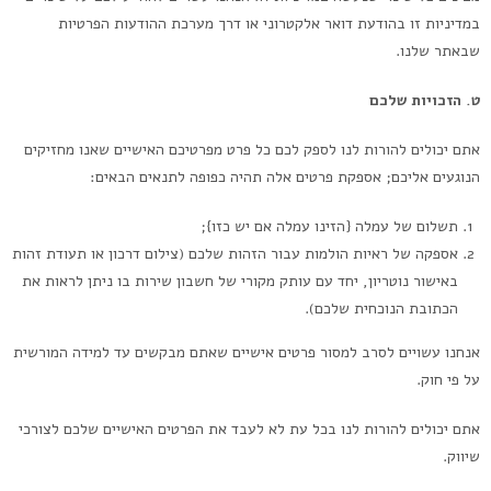
במדיניות זו בהודעת דואר אלקטרוני או דרך מערכת ההודעות הפרטיות
שבאתר שלנו.
ט. הזכויות שלכם
אתם יכולים להורות לנו לספק לכם כל פרט מפרטיכם האישיים שאנו מחזיקים
הנוגעים אליכם; אספקת פרטים אלה תהיה כפופה לתנאים הבאים:
תשלום של עמלה {הזינו עמלה אם יש כזו};
אספקה של ראיות הולמות עבור הזהות שלכם (צילום דרכון או תעודת זהות
באישור נוטריון, יחד עם עותק מקורי של חשבון שירות בו ניתן לראות את
הכתובת הנוכחית שלכם).
אנחנו עשויים לסרב למסור פרטים אישיים שאתם מבקשים עד למידה המורשית
על פי חוק.
אתם יכולים להורות לנו בכל עת לא לעבד את הפרטים האישיים שלכם לצורכי
שיווק.