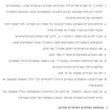
סעיף ג’ זה מפרט את תהליך ומדיניות שמירת הנתונים שלנו, המתוכננים
לעזור להבטיח שאנחנו נענים לחובות המשפטיות שלנו הנוגעות לשמירה
ולמחיקה של פרטים אישיים.
פרטים אישיים שאנחנו מעבדים עבור כל מטרה או מטרות, לא יישמרו יותר
מכמה שנדרש עבור מטרה או מטרות אלה.
מבלי לגרוע מן האמור בסעיף ז-2, לרוב אנו נמחק נתונים אישיים
הנמצאים בקטגוריות המפורטות מטה בתאריך/שעה המפורטים מטה:
סוג הנתונים האישיים יימחק אחת ל 90 ימים;
סוג נתונים סטטיסטיים אחת ל 180 ימים.
על אף ההוראות האחרות בסעיף ז’, אנו נשמור מסמכים (כולל מסמכים
אלקטרוניים) המכילים נתונים אישיים:
לפי מה שנדרש מאתנו על פי חוק;
אם לדעתנו המסמכים עשויים להיות רלוונטיים לכל הליך משפטי מתמשך או
פוטנציאלי;
על מנת לבסס, להפעיל, או להגן על זכויותינו המשפטיות (כולל אספקה של
מידע לאחרים למטרות מניעת הונאה והפחתה של סיכון אשראי).
ז. אבטחת הפרטים האישיים שלכם