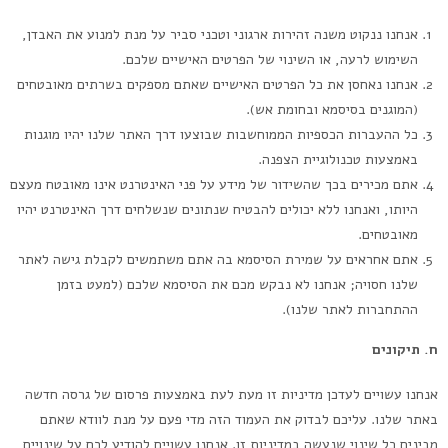
אנחנו ננקוט משנה זהירות ארגוני וטכני סביר על מנת למנוע את האבדן,
השימוש לרעה, או השינוי של הפרטים האישיים שלכם.
אנחנו נאחסן את כל הפרטים האישיים שאתם מספקים בשרתים מאובטחים
(המוגנים בסיסמא ובחומת אש).
כל ההעברות הכספיות הממוחשבות שבוצעו דרך האתר שלנו יהיו מוגנות
באמצעות טכנולוגיית הצפנה.
אתם מכירים בכך שהשידור של מידע על פני האינטרנט אינו מאובטח מעצם
היותו, ואנחנו ללא יכולים להבטיח שנתונים שנשלחים דרך האינטרנט יהיו
מאובטחים.
אתם אחראים על שמירת הסיסמא בה אתם משתמשים לקבלת גישה לאתר
שלנו חסויה; אנחנו לא נבקש מכם את הסיסמא שלכם (למעט בזמן
ההתחברות לאתר שלנו).
ח. תיקונים
אנחנו עשויים לעדכן מדיניות זו מעת לעת באמצעות פרסום של גרסה חדשה
באתר שלנו. עליכם לבדוק את העמוד הזה מדי פעם על מנת לוודא שאתם
מבינים כל שינוי שנעשה במדיניות זו. אנחנו עשויים להודיע לכם על שינויים