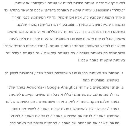
להציג דף אינטרנט. עוגיות יכולות להיות או עוגיות “עיקשות” או עוגיות
“פעולה” (session): עוגייה עיקשת תאוחסן בדפדפן שלכם ותישאר בתוקף עד
תאריך התפוגה שנקבע לה, אלא אם תימחק על ידי המשתמש לפני תאריך
התפוגה; עוגיית פעולה, מאידך, תפוג בסוף זמן הגלישה הנוכחי שלכם,
כשתסגרו את הדפדפן. בדרך כלל עוגיות לא כוללות מידע שמזהה משתמשים
אישית, אבל פרטים אישיים שאנחנו מאחסנים הנוגעים עליכם יכולים להיות
מקושרים למידע המאוחסן והמתקבל מתוך עוגיות. {בחרו בניסוח המדויק אנחנו
משתמשים רק בעוגיות פעולה / רק בעוגיות עיקשות / גם בעוגיות פעולה וגם
בעוגיות עיקשות באתר שלנו.}
השמות של העוגיות בהן אנחנו משתמשים באתר שלנו, והמטרות לשמן הן
בשימוש, מפורטות מטה:
אנחנו משתמשים בשירותי Google Analytics ו-Adwords באתר שלנו
כדי לזהות מחשב כשמשתמש {כללו את כל השימושים הקיימים לעוגיות
באתר שלכם מבקר באתר / לעקוב אחרי משתמשים בזמן השימוש שלהם
באתר / לאפשר לנו להשתמש בעגלת קניות באתר / לשפר את נוחות
השימוש באתר / לנתח את השימוש באתר / לנהל את האתר / למנוע
הונאה ולשפר את האבטחה של האתר / להתאים אישית את האתר לכל