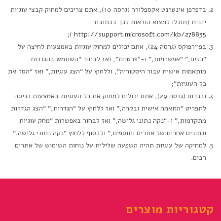
בדפדפן אינטרנט אקספלורר (גרסה 10), אתם צריכים למחוק קבצי עוגיות
ידנית (תוכלו למצוא הוראות לכך בכתובת
);
http://support.microsoft.com/kb/278835
בפיירפוקס (גרסה 24), אתם יכולים למחוק עוגיות באמצעות לחיצה על
“כלים,” “אפשרויות,” ו-“פרטיות”, ואז לבחור “השתמש בהגדרות
מותאמות אישית עבור היסטוריה”, וללחוץ על “הצג עוגיות,” ואז “הסר את
כל העוגיות”;
ובכרום (גרסה 29), אתם יכולים למחוק את כל העוגיות באמצעות כניסה
לתפריט “התאמה אישית ובקרה,” ואז ללחוץ על “הגדרות,” “הצג הגדרות
מתקדמות,” ו-“נקה נתוני גלישה,” ואז לבחור באפשרות “מחק עוגיות
ונתונים אחרים של אתרים ותוספים,” ולבסוף ללחוץ “נקה נתוני גלישה.”
למחיקה של עוגיות תהיה השפעה שלילית על נוחות השימוש של אתרים
רבים.
קטגוריות מוצרים