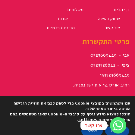
דף הבית
משלוחים
שיווק והפצה
אודות
צור קשר
מדיניות פרטיות
פרטי התקשרות
אבי - 0523669449
ציפי - 0523526842
153523669449
רחוב אורט 14 א.ת ישן נתניה.
עקבו אחרינו
אנו משתמשים בקובצי Cookie כדי לספק לכם את חוויית הגלישה
הטובה ביותר באתר שלנו.
תוכלו למצוא מידע נוסף על קובצי ה-Cookie שאנו משתמשים בהם
.
settings
או לכבות אותם ב
צרו קשר
הסכמה
דחייה