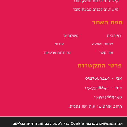
קישוטים לבנות מבצק סוכר
קישוטים לבנים מבצק סוכר
מפת האתר
דף הבית
משלוחים
שיווק והפצה
אודות
צור קשר
מדיניות פרטיות
פרטי התקשרות
אבי - 0523669449
ציפי - 0523526842
153523669449
רחוב אורט 14 א.ת ישן נתניה.
עקבו אחרינו
אנו משתמשים בקובצי Cookie כדי לספק לכם את חוויית הגלישה