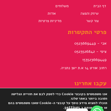
דף הבית
משלוחים
שיווק והפצה
אודות
צור קשר
מדיניות פרטיות
פרטי התקשרות
אבי - 0523669449
ציפי - 0523526842
153523669449
רחוב אורט 14 א.ת ישן נתניה.
עקבו אחרינו
אנו משתמשים בקובצי Cookie כדי לספק לכם את חוויית הגלישה
הטובה ביותר באתר שלנו.
תוכלו למצוא מידע נוסף על קובצי ה-Cookie שאנו משתמשים בהם
.
settings
או לכבות אותם ב